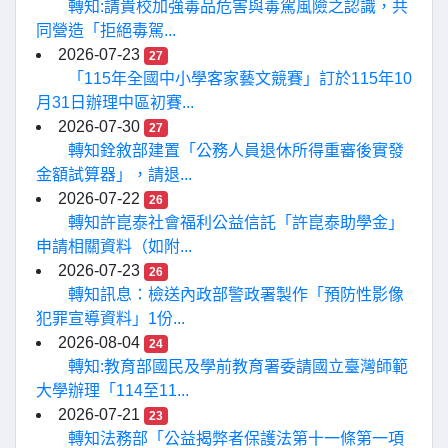
轉知:請貴校加強毒品危害與毒駕風險之認識，共
同營造「拒絕毒駕...
2026-07-23
27
「115年全國中小學客家藝文競賽」訂於115年10
月31日辦理中區初賽...
2026-07-30
27
轉知銓敘部建置「公務人員退休所得重審後實發
金額試算器」，請退...
2026-07-22
26
轉知許崑泰社會福利公益信託「許崑泰助學金」
申請相關資料（如附...
2026-07-23
26
轉知訊息：檢送內政部警政署製作「預防性影像
犯罪宣導資料」1份...
2026-08-04
24
轉知:教育部國民及學前教育署委請國立臺灣師範
大學辦理「114至11...
2026-07-21
23
轉知法務部「公益揭弊者保護法第十一條第一項