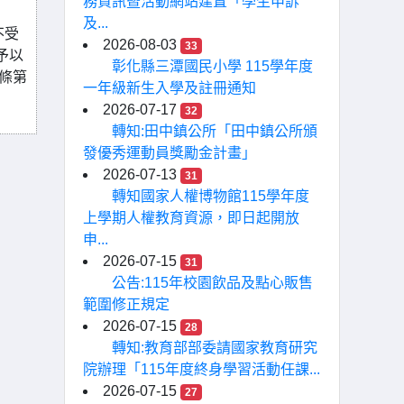
務資訊暨活動網站建置「學生申訴
及...
不受
2026-08-03
33
予以
彰化縣三潭國民小學 115學年度
5條第
一年級新生入學及註冊通知
2026-07-17
32
轉知:田中鎮公所「田中鎮公所頒
發優秀運動員獎勵金計畫」
2026-07-13
31
轉知國家人權博物館115學年度
上學期人權教育資源，即日起開放
申...
2026-07-15
31
公告:115年校園飲品及點心販售
範圍修正規定
2026-07-15
28
轉知:教育部部委請國家教育研究
院辦理「115年度終身學習活動任課...
2026-07-15
27