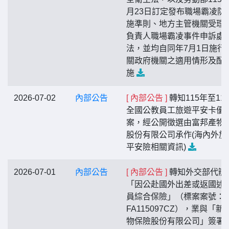
月23日訂定發布職場霸凌防
施準則、地方主管機關受理
負責人職場霸凌事件申訴處
法，並均自同年7月1日施行
關政府機關之適用情形及配
施
2026-07-02
內部公告
[ 內部公告 ]
轉知115年至11
全國公教員工旅遊平安卡優
案，經公開徵選由富邦產物
股份有限公司承作(海內外旅
平安險相關資訊)
2026-07-01
內部公告
[ 內部公告 ]
轉知外交部代辦
「因公赴國外出差或返國述
員綜合保險」（標案案號：
FA115097CZ），業與「新
物保險股份有限公司」簽署