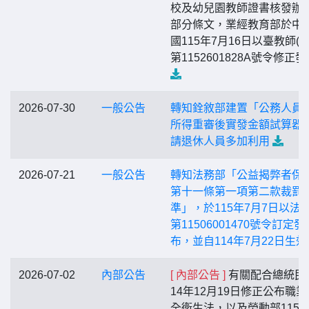
校及幼兒園教師證書核發辦
部分條文，業經教育部於中
國115年7月16日以臺教師(四
第1152601828A號令修正
2026-07-30
一般公告
轉知銓敘部建置「公務人員
所得重審後實發金額試算器
請退休人員多加利用
2026-07-21
一般公告
轉知法務部「公益揭弊者保
第十一條第一項第二款裁罰
準」，於115年7月7日以法
第11506001470號令訂定發
布，並自114年7月22日生效
2026-07-02
內部公告
[ 內部公告 ]
有關配合總統民
14年12月19日修正公布職業
全衛生法，以及勞動部115年