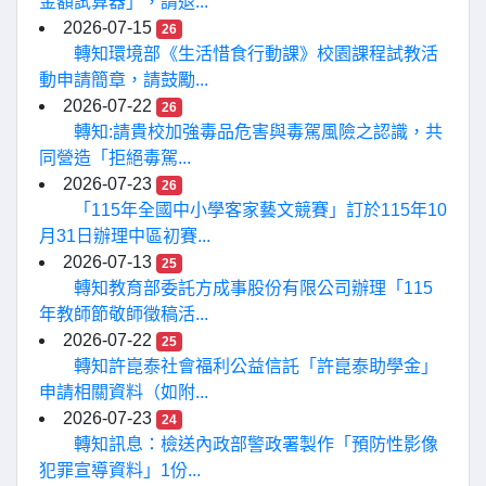
金額試算器」，請退...
2026-07-15
26
轉知環境部《生活惜食行動課》校園課程試教活
動申請簡章，請鼓勵...
2026-07-22
26
轉知:請貴校加強毒品危害與毒駕風險之認識，共
同營造「拒絕毒駕...
2026-07-23
26
「115年全國中小學客家藝文競賽」訂於115年10
月31日辦理中區初賽...
2026-07-13
25
轉知教育部委託方成事股份有限公司辦理「115
年教師節敬師徵稿活...
2026-07-22
25
轉知許崑泰社會福利公益信託「許崑泰助學金」
申請相關資料（如附...
2026-07-23
24
轉知訊息：檢送內政部警政署製作「預防性影像
犯罪宣導資料」1份...