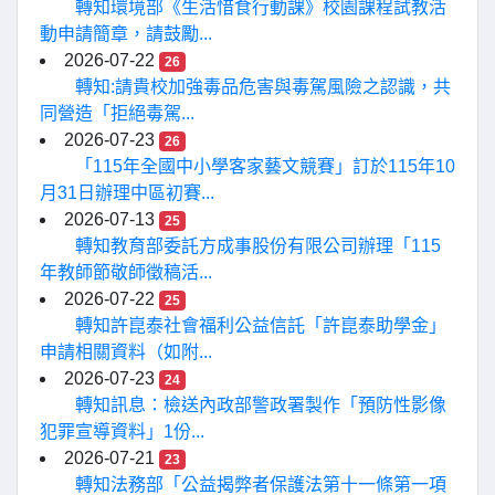
轉知環境部《生活惜食行動課》校園課程試教活
動申請簡章，請鼓勵...
2026-07-22
26
轉知:請貴校加強毒品危害與毒駕風險之認識，共
同營造「拒絕毒駕...
2026-07-23
26
「115年全國中小學客家藝文競賽」訂於115年10
月31日辦理中區初賽...
2026-07-13
25
轉知教育部委託方成事股份有限公司辦理「115
年教師節敬師徵稿活...
2026-07-22
25
轉知許崑泰社會福利公益信託「許崑泰助學金」
申請相關資料（如附...
2026-07-23
24
轉知訊息：檢送內政部警政署製作「預防性影像
犯罪宣導資料」1份...
2026-07-21
23
轉知法務部「公益揭弊者保護法第十一條第一項