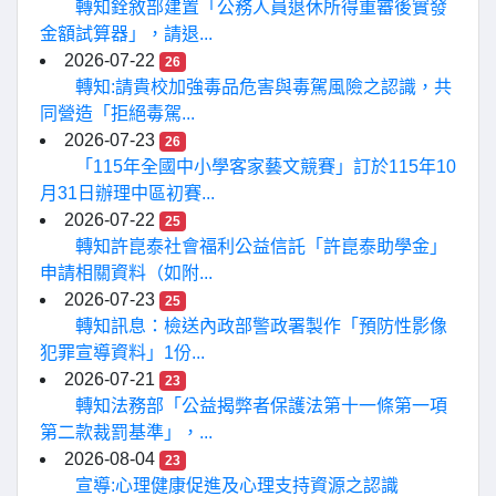
轉知銓敘部建置「公務人員退休所得重審後實發
金額試算器」，請退...
2026-07-22
26
轉知:請貴校加強毒品危害與毒駕風險之認識，共
同營造「拒絕毒駕...
2026-07-23
26
「115年全國中小學客家藝文競賽」訂於115年10
月31日辦理中區初賽...
2026-07-22
25
轉知許崑泰社會福利公益信託「許崑泰助學金」
申請相關資料（如附...
2026-07-23
25
轉知訊息：檢送內政部警政署製作「預防性影像
犯罪宣導資料」1份...
2026-07-21
23
轉知法務部「公益揭弊者保護法第十一條第一項
第二款裁罰基準」，...
2026-08-04
23
宣導:心理健康促進及心理支持資源之認識