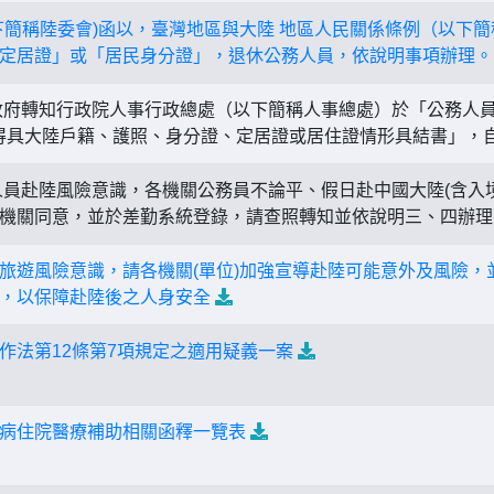
下簡稱陸委會)函以，臺灣地區與大陸 地區人民關係條例（以下
定居證」或「居民身分證」，退休公務人員，依說明事項辦理。
府轉知行政院人事行政總處（以下簡稱人事總處）於「公務人
不得具大陸戶籍、護照、身分證、定居證或居住證情形具結書」，自1
員赴陸風險意識，各機關公務員不論平、假日赴中國大陸(含入
機關同意，並於差勤系統登錄，請查照轉知並依說明三、四辦
旅遊風險意識，請各機關(單位)加強宣導赴陸可能意外及風險，
，以保障赴陸後之人身安全
作法第12條第7項規定之適用疑義一案
病住院醫療補助相關函釋一覽表