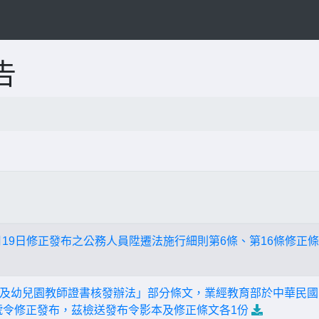
告
6月19日修正發布之公務人員陞遷法施行細則第6條、第16條修
及幼兒園教師證書核發辦法」部分條文，業經教育部於中華民國1
14A號令修正發布，茲檢送發布令影本及修正條文各1份