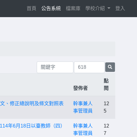
(current)
首頁
公告系統
檔案庫
學校介紹
登入
點
發佈者
閱
正條文、修正總說明及條文對照表
幹事兼人
12
事管理員
5
14年6月18日以臺教師（四）
幹事兼人
12
事管理員
7