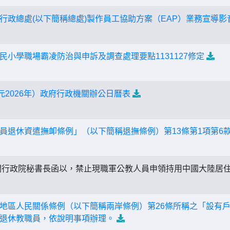
行政總處(以下簡稱總處)製作員工協助方案（EAP）業務宣導影
民小學職場霸凌防治與申訴及調查處理要點1131127修定
元2026年）政府行政機關辦公日曆表
員退休資遣撫卹條例」（以下簡稱退撫條例）第13條第1項第6
行政院秘書長函以，禁止現職軍公教人員申領持用中國大陸居
地區人民關係條例（以下簡稱兩岸條例）第26條所稱之「設有
退休教職員，依說明事項辦理。