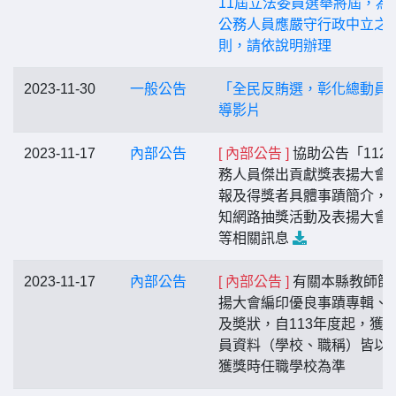
11屆立法委員選舉將屆，為
公務人員應嚴守行政中立之
則，請依說明辦理
2023-11-30
一般公告
「全民反賄選，彰化總動員
導影片
2023-11-17
內部公告
[ 內部公告 ]
協助公告「112
務人員傑出貢獻獎表揚大會
報及得獎者具體事蹟簡介，
知網路抽獎活動及表揚大會
等相關訊息
2023-11-17
內部公告
[ 內部公告 ]
有關本縣教師節
揚大會編印優良事蹟專輯、
及奬狀，自113年度起，獲
員資料（學校、職稱）皆以
獲獎時任職學校為準