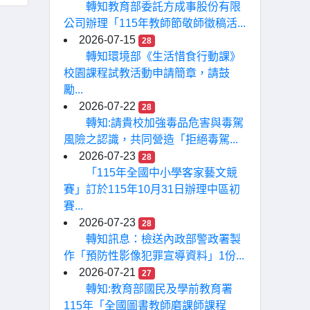
轉知教育部委託方成事股份有限
公司辦理「115年教師節敬師徵稿活...
2026-07-15
28
轉知環境部《生活惜食行動課》
校園課程試教活動申請簡章，請鼓
勵...
2026-07-22
28
轉知:請貴校加強毒品危害與毒駕
風險之認識，共同營造「拒絕毒駕...
2026-07-23
28
「115年全國中小學客家藝文競
賽」訂於115年10月31日辦理中區初
賽...
2026-07-23
28
轉知訊息：檢送內政部警政署製
作「預防性影像犯罪宣導資料」1份...
2026-07-21
27
轉知:教育部國民及學前教育署
115年「全國圖書教師磨課師課程