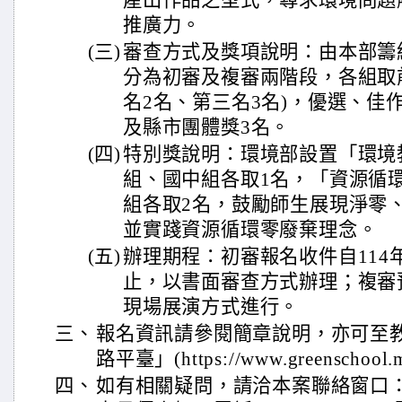
產出作品之型式，尋求環境問題
推廣力。
(三)
審查方式及獎項說明：由本部籌
分為初審及複審兩階段，各組取前
名2名、第三名3名)，優選、佳
及縣市團體獎3名。
(四)
特別獎說明：環境部設置「環境
組、國中組各取1名，「資源循
組各取2名，鼓勵師生展現淨零
並實踐資源循環零廢棄理念。
(五)
辦理期程：初審報名收件自114年1
止，以書面審查方式辦理；複審預
現場展演方式進行。
三、
報名資訊請參閱簡章說明，亦可至
路平臺」(https://www.greenschoo
四、
如有相關疑問，請洽本案聯絡窗口