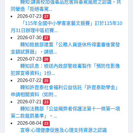
轉知:請貴校加強毒品危害與毒駕風險之認識，共
同營造「拒絕毒駕...
2026-07-23
27
「115年全國中小學客家藝文競賽」訂於115年10
月31日辦理中區初賽...
2026-07-30
27
轉知銓敘部建置「公務人員退休所得重審後實發
金額試算器」，請退...
2026-07-23
26
轉知訊息：檢送內政部警政署製作「預防性影像
犯罪宣導資料」1份...
2026-07-22
25
轉知許崑泰社會福利公益信託「許崑泰助學金」
申請相關資料（如附...
2026-07-21
23
轉知法務部「公益揭弊者保護法第十一條第一項
第二款裁罰基準」，...
2026-08-04
23
宣導:心理健康促進及心理支持資源之認識