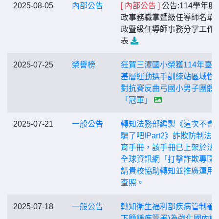
2025-08-05
內部公告
[ 內部公告 ]
公告:114學年度
政事務職掌暨級任導師名單
政暨級任導師事務分掌工作
表
2025-07-25
榮譽榜
狂賀三潭國小榮獲114年臺
基層運動選手訓練站區域性
對抗賽反曲弓國小男子團體
「冠軍」
2025-07-21
一般公告
轉知法務部編製《這次不會
騙了吧!Part2》詐欺防制法
育手冊，該手冊已上架於法
全球資訊網「打擊詐欺專區
請貴校協助轉知並推廣運用
查照。
2025-07-18
一般公告
轉知衛生福利部疾病管制署(
下簡稱疾管署)為強化國內梅