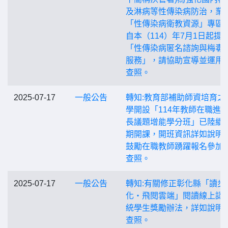
及淋病等性傳染病防治，業
「性傳染病衛教資源」專區
自本（114）年7月1日起提
「性傳染病匿名諮詢與梅毒
服務」，請協助宣導並運用
查照。
2025-07-17
一般公告
轉知:教育部補助師資培育之
學開設「114年教師在職進
長議題增能學分班」已陸續
期開課，開班資訊詳如說明
鼓勵在職教師踴躍報名參加
查照。
2025-07-17
一般公告
轉知:有關修正彰化縣「讀步
化‧飛閱雲端」閱讀線上認
統學生獎勵辦法，詳如說明
查照。