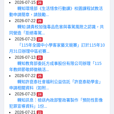
2026-07-15
26
轉知環境部《生活惜食行動課》校園課程試教活
動申請簡章，請鼓勵...
2026-07-22
26
轉知:請貴校加強毒品危害與毒駕風險之認識，共
同營造「拒絕毒駕...
2026-07-23
26
「115年全國中小學客家藝文競賽」訂於115年10
月31日辦理中區初賽...
2026-07-13
25
轉知教育部委託方成事股份有限公司辦理「115
年教師節敬師徵稿活...
2026-07-22
25
轉知許崑泰社會福利公益信託「許崑泰助學金」
申請相關資料（如附...
2026-07-23
24
轉知訊息：檢送內政部警政署製作「預防性影像
犯罪宣導資料」1份...
2026-07-21
23