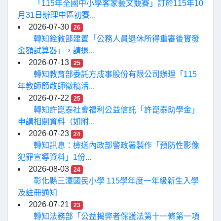
「115年全國中小學客家藝文競賽」訂於115年10
月31日辦理中區初賽...
2026-07-30
26
轉知銓敘部建置「公務人員退休所得重審後實發
金額試算器」，請退...
2026-07-13
25
轉知教育部委託方成事股份有限公司辦理「115
年教師節敬師徵稿活...
2026-07-22
25
轉知許崑泰社會福利公益信託「許崑泰助學金」
申請相關資料（如附...
2026-07-23
24
轉知訊息：檢送內政部警政署製作「預防性影像
犯罪宣導資料」1份...
2026-08-03
24
彰化縣三潭國民小學 115學年度一年級新生入學
及註冊通知
2026-07-21
23
轉知法務部「公益揭弊者保護法第十一條第一項