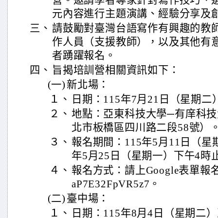
營。邀請學者專家針對寫作技巧、
元內容進行主題演講、經驗分享及
三、
請鼓勵對臺灣台語寫作有興趣的教
作人員（支援教師），以及其他有
者踴躍報名。
四、
旨揭培訓營相關資訊如下：
(一)
新北場：
１、
日期：115年7月21日（星期
２、
地點：亞東科技大學─有庠科技大
北市板橋區四川路二段58號）
３、
報名期間：115年5月11日（星
年5月25日（星期一）下午4
４、
報名方式：請上Google表單報名https
aP7E32FpVR5z7。
(二)
臺中場：
１、
日期：115年8月4日（星期二