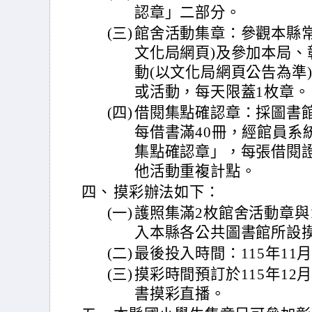
認章」二部分。
(三)
館舍活動集章：參觀本縣常
文化局網頁)及參加本局、
動(以文化局網頁公告為準
或活動，每天限蓋1枚章。
(四)
借閱集點確認章：採圖書
每借書滿40冊，經館員系
集點確認章」，每張借閱
他活動重複計點。
四、
摸彩辦法如下：
(一)
護照集滿2枚館舍活動章與
入本縣各公共圖書館所設
(二)
最後投入時間：115年11月
(三)
摸彩時間預訂於115年1
書摸彩直播。