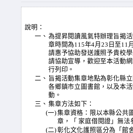
說明：
一、
為提昇閱讀風氣特辦理旨揭活
章時間為115年4月23日至1
請惠予協助發送護照予貴校學生
請協助宣導，歡迎至本活動網站(htt
行列印。
二、
旨揭活動集章地點為彰化縣立
各鄉鎮市立圖書館，以及本活
動。
三、
集章方法如下：
(一)
集章資格：限以本縣公共圖
章，「 家庭借閱證」無法
(二)
彰化文化護照區分為「館