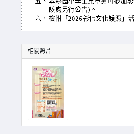
五、
本縣國小學生集章另可參加彰
該處另行公告)。
六、
檢附「2026彰化文化護照」
相關照片