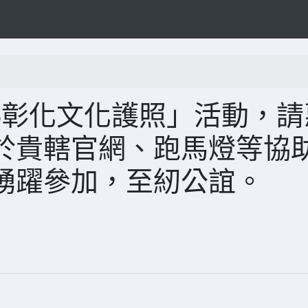
26彰化文化護照」活動，請
於貴轄官網、跑馬燈等協
踴躍參加，至紉公誼。