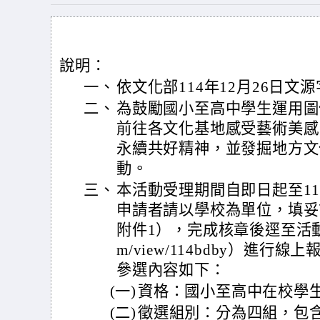
說明：
一、
依文化部114年12月26日文源字
二、
為鼓勵國小至高中學生運用圖
前往各文化基地感受藝術美感
永續共好精神，並發掘地方文
動。
三、
本活動受理期間自即日起至11
申請者請以學校為單位，填妥
附件1），完成核章後逕至活動官網（htt
m/view/114bdby）進
參選內容如下：
(一)
資格：國小至高中在校學
(二)
徵選組別：分為四組，包