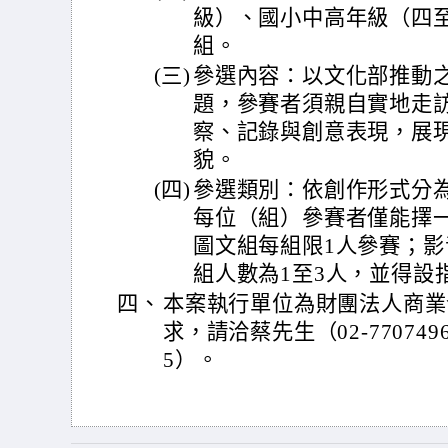
級）、國小中高年級（四
組。
(三)
參選內容：以文化部推動
題，參賽者須親自實地走
察、記錄與創意表現，展
貌。
(四)
參選類別：依創作形式分
每位（組）參賽者僅能擇
圖文組每組限1人參賽；
組人數為1至3人，並得設
四、
本案執行單位為財團法人商業
求，請洽蔡先生（02-7707496
5）。