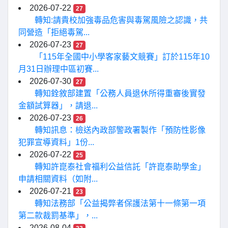
2026-07-22
27
轉知:請貴校加強毒品危害與毒駕風險之認識，共
同營造「拒絕毒駕...
2026-07-23
27
「115年全國中小學客家藝文競賽」訂於115年10
月31日辦理中區初賽...
2026-07-30
27
轉知銓敘部建置「公務人員退休所得重審後實發
金額試算器」，請退...
2026-07-23
26
轉知訊息：檢送內政部警政署製作「預防性影像
犯罪宣導資料」1份...
2026-07-22
25
轉知許崑泰社會福利公益信託「許崑泰助學金」
申請相關資料（如附...
2026-07-21
23
轉知法務部「公益揭弊者保護法第十一條第一項
第二款裁罰基準」，...
2026-08-04