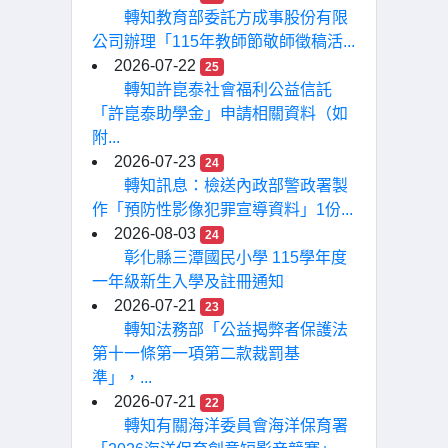
轉知教育部委託方成事股份有限
公司辦理「115年教師節敬師徵稿活...
2026-07-22
25
轉知許崑泰社會福利公益信託
「許崑泰助學金」申請相關資料（如
附...
2026-07-23
24
轉知訊息：檢送內政部警政署製
作「預防性影像犯罪宣導資料」1份...
2026-08-03
24
彰化縣三潭國民小學 115學年度
一年級新生入學及註冊通知
2026-07-21
23
轉知法務部「公益揭弊者保護法
第十一條第一項第二款裁罰基
準」，...
2026-07-21
22
轉知有關海洋委員會海洋保育署