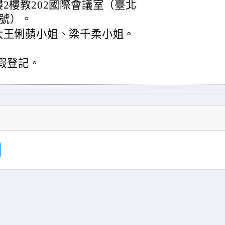
2樓教202國際會議室（臺北
9號）。
大王俐蘋小姐、梁千柔小姐。
。
假登記。