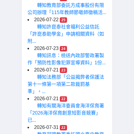
轉知教育部委託方成事股份有限
公司辦理「115年教師節敬師徵稿活...
2026-07-22
25
轉知許崑泰社會福利公益信託
「許崑泰助學金」申請相關資料（如
附...
2026-07-23
24
轉知訊息：檢送內政部警政署製
作「預防性影像犯罪宣導資料」1份...
2026-07-21
23
轉知法務部「公益揭弊者保護法
第十一條第一項第二款裁罰基
準」，...
2026-07-21
22
轉知有關海洋委員會海洋保育署
「2026海洋保育創意短影音競賽」
已...
2026-07-31
22