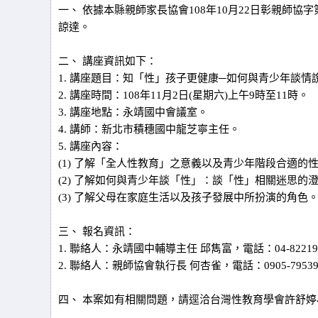
一、 依據本縣親師家長協會108年10月22日彰親師協字第1
諒達。
二、 講座資訊如下：
1. 講座題目：知「性」孩子更健康─如何與青少年談情
2. 講座時間：108年11月2日(星期六)上午9時至11時。
3. 講座地點：永靖國中會議室。
4. 講師：新北市積穗國中龍芝寧主任。
5. 講座內容：
(1) 了解「全人性教育」之意義以及青少年階段合適的
(2) 了解如何與青少年談「性」：談「性」相關迷思
(3) 了解父母在家庭生活以及孩子發展中所扮演的角色
三、 報名資訊：
1. 聯絡人：永靖國中輔導主任 邱雋富，電話：04-8221929分機131
2. 聯絡人：親師協會執行長 何杏雀，電話：0905-795391
四、 本案如有相關問題，請逕洽台灣性教育學會許舒婷小姐，