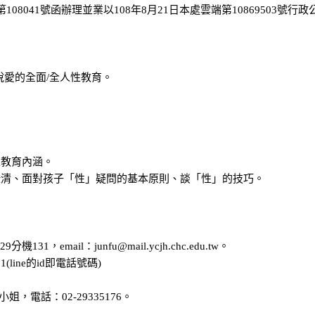
08041號函辦理並業以108年8月21日本處雲端第10869503號行政
說愛的全面/全人性教育。
性教育內涵。
的澄清、面對孩子「性」疑問的基本原則、談「性」的技巧。
。
，email：junfu@mail.ycjh.chc.edu.tw。
(line的id即電話號碼)
電話：02-29335176。