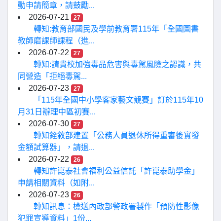
動申請簡章，請鼓勵...
2026-07-21
27
轉知:教育部國民及學前教育署115年「全國圖書
教師磨課師課程（進...
2026-07-22
27
轉知:請貴校加強毒品危害與毒駕風險之認識，共
同營造「拒絕毒駕...
2026-07-23
27
「115年全國中小學客家藝文競賽」訂於115年10
月31日辦理中區初賽...
2026-07-30
27
轉知銓敘部建置「公務人員退休所得重審後實發
金額試算器」，請退...
2026-07-22
26
轉知許崑泰社會福利公益信託「許崑泰助學金」
申請相關資料（如附...
2026-07-23
26
轉知訊息：檢送內政部警政署製作「預防性影像
犯罪宣導資料」1份...