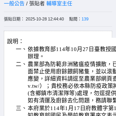
一般公告
/ 張貼者
輔導室主任
張貼日期： 2025-10-28 12:44:40 點閱：
139
說明：
一、
依據教育部114年10月27日臺教授國字
辦理。
二、
農業部為防範非洲豬瘟疫情擴散，已自
面禁止使用廚餘餵飼豬隻，並以滾
應變，詳細資料請逕至農業部網頁查詢（http
v.tw/）；貴校務必依本縣防疫政
(含鄉鎮市清潔隊等)處理，勿逕提
如有清運及廚餘去化問題，務請聯
三、
本府業於114年1月17日府教體字第11
知教育部國民及學前教育署來文表示