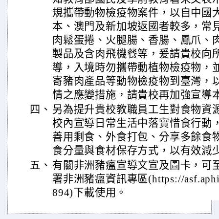
規攜帶動物檢疫物案件，以自中國
本、澳門及新加坡返國者較多，常
肉鬆蛋捲、火腿腸、香腸、鳳爪、
製品及含肉飛機餐等，爰請貴校向
導，入境時勿攜帶動植物檢疫物，
寄豬肉產品等動物檢疫物到臺灣，
情之應變措施，請貴校再加強宣導
四、
另為提升貴校教職員工生對食物資
校內宣導日常生活中落實惜食行動
善用剩食、外食打包、分享多餘食
食分量與食材保存方式，以有效減
五、
有關非洲豬瘟宣導文宣及圖卡，可
署非洲豬瘟資訊專區(https://asf.aphia.
894)下載使用。