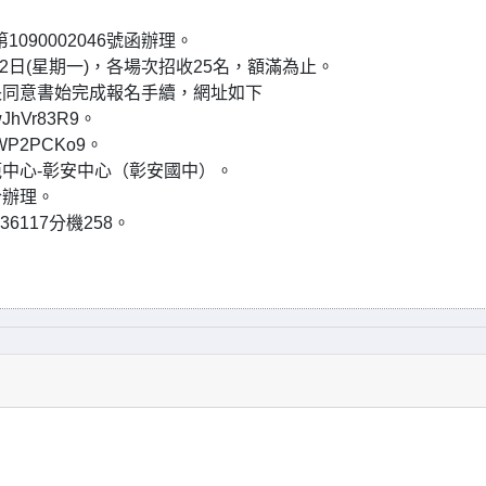
090002046號函辦理。
月22日(星期一)，各場次招收25名，額滿為止。
長同意書始完成報名手續，網址如下
wJhVr83R9。
rWP2PCKo9。
中心-彰安中心（彰安國中）。
合辦理。
6117分機258。