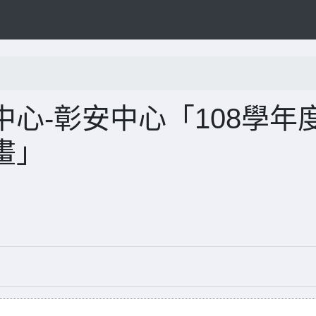
心-彰安中心「108學年
畫」