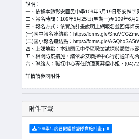
說明：
一、依據本縣彰安國民中學109年5月19日彰安輔字第1
二、報名時間：109年5月25日(星期一)至109年6
三、報名方式：依實施計畫說明上網報名並回傳師
(一)國中報名連結點：https://forms.gle/SnuVCGZm
(二)國小報名連結點：https://forms.gle/AGQhoSA5
四、上課地點：本縣國民中學區職業試探與體驗示範
五、相關防疫措施，請依彰安職探中心行前通知配
六、聯絡人：職探中心專任助理黃羿儒小姐，(04)723
詳情請參閱附件
附件下載
108學年度暑假體驗營隊實施計畫.pdf