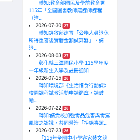
轉知:教育部國民及學前教育署
115年「全國圖書教師磨課師課程
（進...
2026-07-30
27
轉知銓敘部建置「公務人員退休
所得重審後實發金額試算器」，請
退...
2026-08-03
27
彰化縣三潭國民小學 115學年度
一年級新生入學及註冊通知
2026-07-15
26
轉知環境部《生活惜食行動課》
校園課程試教活動申請簡章，請鼓
勵...
2026-07-22
26
轉知:請貴校加強毒品危害與毒駕
風險之認識，共同營造「拒絕毒駕...
2026-07-23
26
「115年全國中小學客家藝文競