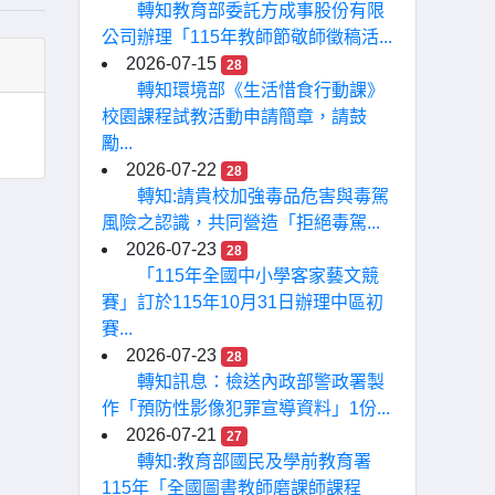
轉知教育部委託方成事股份有限
公司辦理「115年教師節敬師徵稿活...
2026-07-15
28
轉知環境部《生活惜食行動課》
校園課程試教活動申請簡章，請鼓
勵...
2026-07-22
28
轉知:請貴校加強毒品危害與毒駕
風險之認識，共同營造「拒絕毒駕...
2026-07-23
28
「115年全國中小學客家藝文競
賽」訂於115年10月31日辦理中區初
賽...
2026-07-23
28
轉知訊息：檢送內政部警政署製
作「預防性影像犯罪宣導資料」1份...
2026-07-21
27
轉知:教育部國民及學前教育署
115年「全國圖書教師磨課師課程