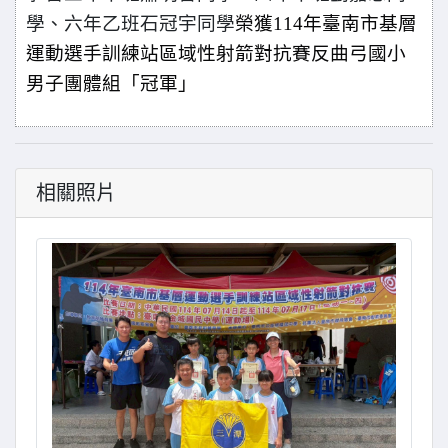
學、六年乙班石冠宇同學
榮獲114年臺南市基層
運動選手訓練站區域性射箭對抗賽反曲弓國小
男子團體組「冠軍」
相關照片