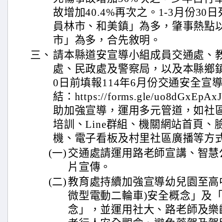
故增加40.4%再次之。1-3月份3
員林市、和美鎮」為多，肇事熱點
市」為多，合先敘明。
三、
請本縣道安宣導小組成員交通處、
處、民政處及警察局，以及本縣鄉鎮市
0日前填報114年6月份交通安全宣
結：https://forms.gle/uo8dGx
助加強宣導，運用多元管道，如社區
培訓、Line群組、機關網站首頁
機、電子看板及村里社區廣播等方
(一)
交通處請運用路老師宣講、智慧
片宣傳。
(二)
教育處持續加強宣導幼兒園至高
微型電動二輪車)安全概念」及
念」，並運用社大、路老師及樂