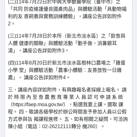
(二)114年7月22日於中興大學獸醫學院（臺中市）之
「共同 防疫維護優良國產肉品」與體驗活動「具動物福
利的友 善飼養與實務訓練體驗」，講座公告詳如附件
2。
(三)114年7月28日於本所（新北市淡水區）之「飲食與
人體 健康的關聯」與體驗活動「動手做，消暑銀耳
湯」，講座公告詳如附件3。
(四)114年8月20日於新北市淡水區樹林口農場之「雞蛋
小學 堂」與體驗活動「農事小體驗：友善放牧一日雞
農」， 講座公告詳如附件4。
三、講座內容詳如附件，有興趣報名者採線上報名。 請
於 時 限 內 至 食 農 教 育 專 業 人 員 認 可 申 請 系 統
（https://faep.moa.gov.tw/），點選我要上課，選取 課
程。 四、敬請各級學校於辦公時間准予參加人員以公假
方式參與旨 揭課程進修。 五、如有相關之疑問，可洽詢
陳小姐（電話：02-26212111轉分 機260）。