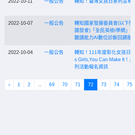
2022-10-11
一般公告
轉知！臺灣女孩日系列宣導
2022-10-07
一般公告
轉知國家發展委員會(以下簡
國發會)「全民英檢i學網」
聽讀能力AI數位診斷回饋服
2022-10-04
一般公告
轉知！111年度彰化女孩日『
s Girls,You Can Make It！
列活動報名資訊
‹
1
2
...
69
70
71
72
73
74
75