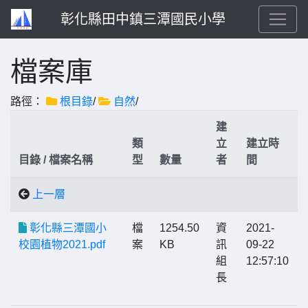
彰化縣田中鎮三潭國民小學
檔案庫
路徑：
根目錄
/
自然
/
建
類
立
建立時
目錄 / 檔案名稱
型
數量
者
間
上一層
彰化縣三潭國小
檔
1254.50
資
2021-
校園植物2021.pdf
案
KB
訊
09-22
組
12:57:10
長